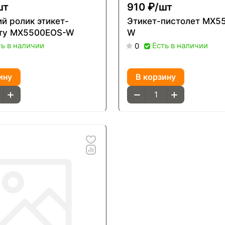
шт
910 ₽/
шт
й ролик этикет-
Этикет-пистолет MX5
ету MX5500EOS-W
W
ть в наличии
Есть в наличии
0
ину
В корзину