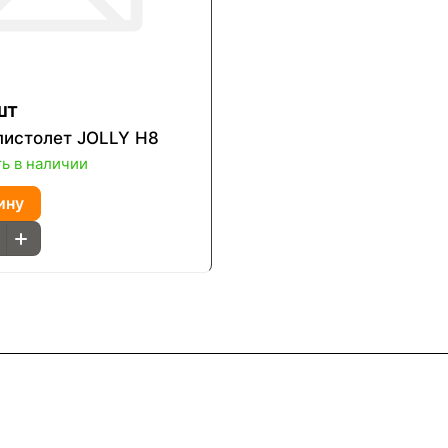
шт
пистолет JOLLY Н8
ть в наличии
ину
Информация
Помощь