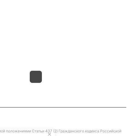
8(800)101-58-00
vivat37@mail.ru
г.Иваново,15-й проезд,
д.4 литер "д"
мой положениями Статьи 437 (2) Гражданского кодекса Российской