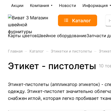
Акции
Компания
Новости
Информация
Каталог
Карты цветов
Швейное оборудование
Запчасти д
–
–
–
Главная
Каталог
Этикетки и пистолеты
Этикет
Этикет - пистолеты
10 то
Этикет-пистолеты (аппликатор этикеток) - с
одежду. Этикет-пистолет значительно облегч
снабжен иглой, которая легко пробивает ткан