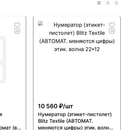
10 560 ₽/
шт
я
Нумератор (этикет-пистолет)
Blitz Textile (АВТОМАТ.
омат (в
меняются цифры) этик. волна