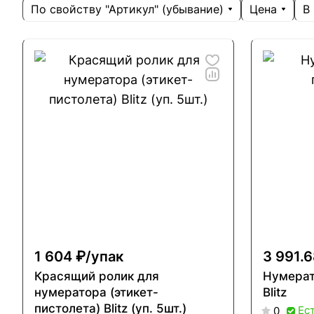
По свойству "Артикул" (убывание)
Цена
В
1 604 ₽/
упак
3 991.6
Красящий ролик для
Нумерат
нумератора (этикет-
Blitz
пистолета) Blitz (уп. 5шт.)
Ес
0