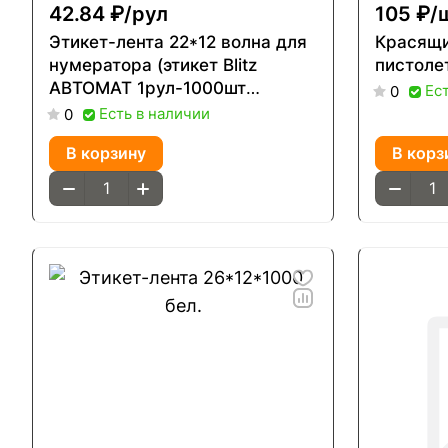
42.84 ₽/
рул
105 ₽/
Этикет-лента 22*12 волна для
Красящи
нумератора (этикет Blitz
пистол
АВТОМАТ 1рул-1000шт
Ес
0
(1кор-96 рул)
Есть в наличии
0
В корзину
В корз