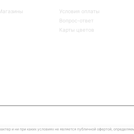
Магазины
Условия оплаты
Вопрос-ответ
Карты цветов
ктер и ни при каких условиях не является публичной офертой, определяе