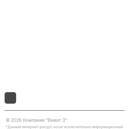
Информация
Помощь
8(800)101-58-00
vivat37@mail.ru
г.Иваново,15-й проезд,
д.4 литер "д"
© 2026 Компания "Виват 3"
*Данный интернет-ресурс носит исключительно информационный