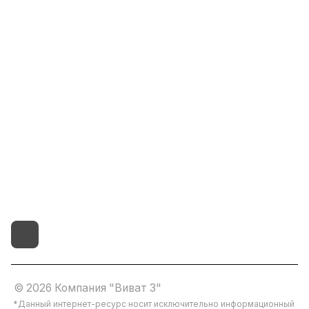
Информация
Помощь
8(800)101-58-00
vivat37@mail.ru
г.Иваново,15-й проезд,
д.4 литер "д"
© 2026 Компания "Виват 3"
*Данный интернет-ресурс носит исключительно информационный