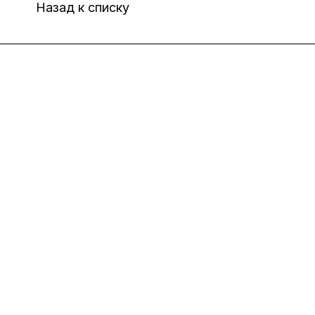
Назад к списку
Интернет-магазин
Компания
Информация
Помощь
8(800)101-58-00
vivat37@mail.ru
г.Иваново,15-й проезд,
д.4 литер "д"