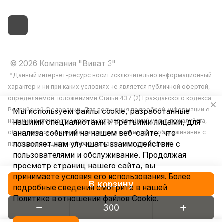
© 2026 Компания "Виват 3"
*Данный интернет-ресурс носит исключительно информационный
характер и ни при каких условиях не является публичной офертой,
определяемой положениями Статьи 437 (2) Гражданского кодекса
Российской Федерации. Для получения подробной информации о
Мы используем файлы cookie, разработанные
наличии и стоимости указанных товаров и (или) услуг, пожалуйста,
нашими специалистами и третьими лицами, для
обращайтесь к менеджерам отдела клиентского обслуживания с
анализа событий на нашем веб-сайте, что
позволяет нам улучшать взаимодействие с
помощью специальной формы связи или по телефону.
пользователями и обслуживание. Продолжая
просмотр страниц нашего сайта, вы
принимаете условия его использования. Более
В корзину
подробные сведения смотрите в нашей
Политике в отношении файлов Cookie
.
Конфиденциальность