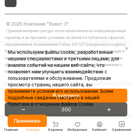
© 2026 Компания "Виват 3"
*Данный интернет-ресурс носит исключительно информационный
характер и ни при каких условиях не является публичной офертой,
определяемой положениями Статьи 437 (2) Гражданского кодекса
Российской Федерации. Для получения подробной информации о
Мы используем файлы cookie, разработанные
наличии и стоимости указанных товаров и (или) услуг, пожалуйста,
нашими специалистами и третьими лицами, для
обращайтесь к менеджерам отдела клиентского обслуживания с
анализа событий на нашем веб-сайте, что
позволяет нам улучшать взаимодействие с
помощью специальной формы связи или по телефону.
пользователями и обслуживание. Продолжая
просмотр страниц нашего сайта, вы
принимаете условия его использования. Более
В корзину
подробные сведения смотрите в нашей
Политике в отношении файлов Cookie
.
Конфиденциальность
Принимаю
Главная
Каталог
Корзина
Избранные
Кабинет
Сравнение