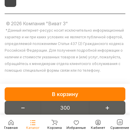
© 2026 Компания "Виват 3"
*Данный интернет-ресурс носит исключительно информационный
характер и ни при каких условиях не является публичной офертой,
определяемой положениями Статьи 437 (2) Гражданского кодекса
Российской Федерации. Для получения подробной информации о
Мы используем файлы cookie, разработанные
наличии и стоимости указанных товаров и (или) услуг, пожалуйста,
нашими специалистами и третьими лицами, для
обращайтесь к менеджерам отдела клиентского обслуживания с
анализа событий на нашем веб-сайте, что
позволяет нам улучшать взаимодействие с
помощью специальной формы связи или по телефону.
пользователями и обслуживание. Продолжая
просмотр страниц нашего сайта, вы
принимаете условия его использования. Более
В корзину
подробные сведения смотрите в нашей
Политике в отношении файлов Cookie
.
Конфиденциальность
Принимаю
Главная
Каталог
Корзина
Избранные
Кабинет
Сравнение