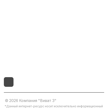
Информация
Помощь
8(800)101-58-00
vivat37@mail.ru
г.Иваново,15-й проезд,
д.4 литер "д"
© 2026 Компания "Виват 3"
*Данный интернет-ресурс носит исключительно информационный