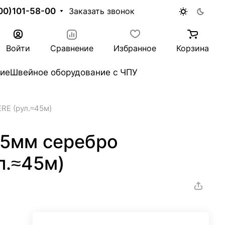
00)101-58-00
Заказать звонок
Войти
Сравнение
Избранное
Корзина
ие
Швейное оборудование с ЧПУ
RE (рул.≈45м)
25мм серебро
л.≈45м)