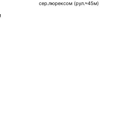
сер.люрексом (рул.≈45м)