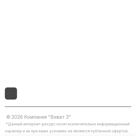
Помощь
8(800)101-58-00
vivat37@mail.ru
г.Иваново,15-й проезд,
д.4 литер "д"
© 2026 Компания "Виват 3"
*Данный интернет-ресурс носит исключительно информационный
характер и ни при каких условиях не является публичной офертой,