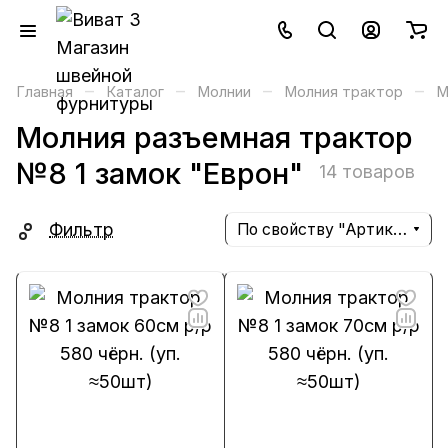
–
–
–
–
Главная
Каталог
Молнии
Молния трактор
М
Молния разъемная трактор
№8 1 замок "Еврон"
14 товаров
Фильтр
По свойству "Артикул" (убывание)