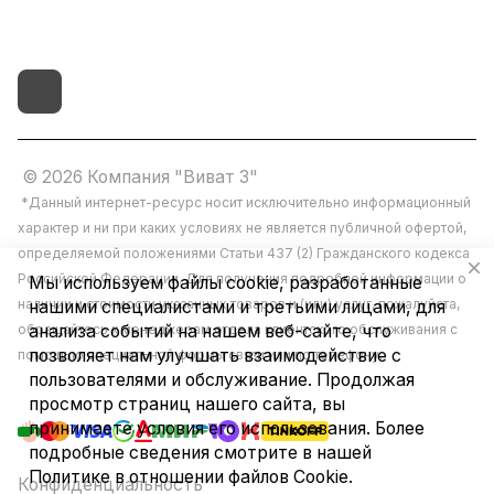
© 2026 Компания "Виват 3"
*Данный интернет-ресурс носит исключительно информационный
характер и ни при каких условиях не является публичной офертой,
определяемой положениями Статьи 437 (2) Гражданского кодекса
Российской Федерации. Для получения подробной информации о
Мы используем файлы cookie, разработанные
наличии и стоимости указанных товаров и (или) услуг, пожалуйста,
нашими специалистами и третьими лицами, для
обращайтесь к менеджерам отдела клиентского обслуживания с
анализа событий на нашем веб-сайте, что
позволяет нам улучшать взаимодействие с
помощью специальной формы связи или по телефону.
пользователями и обслуживание. Продолжая
просмотр страниц нашего сайта, вы
принимаете условия его использования. Более
подробные сведения смотрите в нашей
Политике в отношении файлов Cookie
.
Конфиденциальность