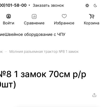
00)101-58-00
Заказать звонок
Войти
Сравнение
Избранное
Корзина
ие
Швейное оборудование с ЧПУ
–
ок
Молния разъемная трактор №8 1 замок
№8 1 замок 70см р/р
0шт)