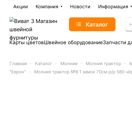
Акции
Компания
Новости
Информация
Каталог
Карты цветов
Швейное оборудование
Запчасти д
–
–
–
–
Главная
Каталог
Молнии
Молния трактор
М
–
"Еврон"
Молния трактор №8 1 замок 70см р/р 580 чёр