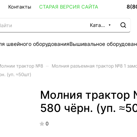
8(8
Контакты
СТАРАЯ ВЕРСИЯ САЙТА
Каталог
ля швейного оборудования
Вышивальное оборудован
–
олнии трактор №8
Молния разъемная трактор №8 1 зам
н. (уп. ≈50шт)
Молния трактор 
580 чёрн. (уп. ≈5
0