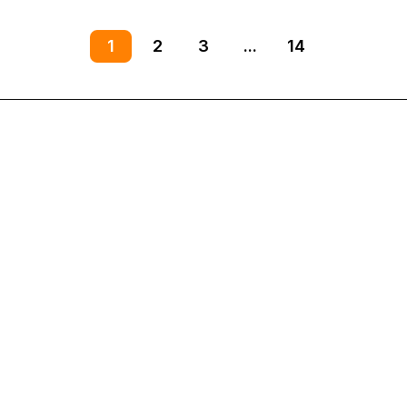
1
2
3
...
14
Интернет-магазин
Компания
Информация
Помощь
8(800)101-58-00
vivat37@mail.ru
г.Иваново,15-й проезд,