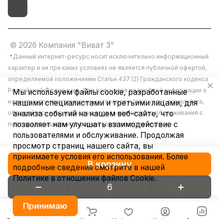
© 2026 Компания "Виват 3"
*Данный интернет-ресурс носит исключительно информационный
характер и ни при каких условиях не является публичной офертой,
определяемой положениями Статьи 437 (2) Гражданского кодекса
Российской Федерации. Для получения подробной информации о
Мы используем файлы cookie, разработанные
наличии и стоимости указанных товаров и (или) услуг, пожалуйста,
нашими специалистами и третьими лицами, для
обращайтесь к менеджерам отдела клиентского обслуживания с
анализа событий на нашем веб-сайте, что
позволяет нам улучшать взаимодействие с
помощью специальной формы связи или по телефону.
пользователями и обслуживание. Продолжая
просмотр страниц нашего сайта, вы
принимаете условия его использования. Более
В корзину
подробные сведения смотрите в нашей
Политике в отношении файлов Cookie
.
Конфиденциальность
Принимаю