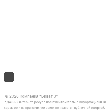
Помощь
8(800)101-58-00
vivat37@mail.ru
г.Иваново,15-й проезд,
д.4 литер "д"
© 2026 Компания "Виват 3"
*Данный интернет-ресурс носит исключительно информационный
характер и ни при каких условиях не является публичной офертой,