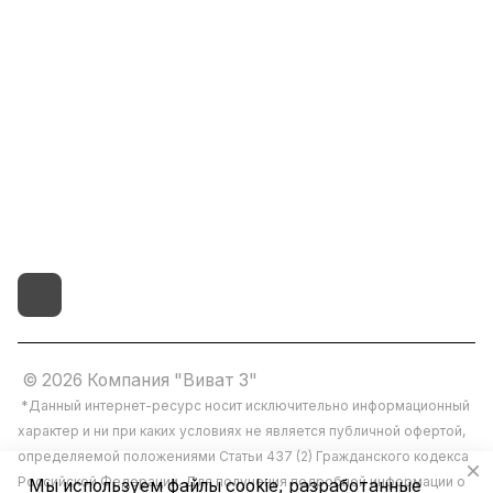
8(800)101-58-00
vivat37@mail.ru
г.Иваново,15-й проезд,
д.4 литер "д"
© 2026 Компания "Виват 3"
*Данный интернет-ресурс носит исключительно информационный
характер и ни при каких условиях не является публичной офертой,
определяемой положениями Статьи 437 (2) Гражданского кодекса
Российской Федерации. Для получения подробной информации о
Мы используем файлы cookie, разработанные