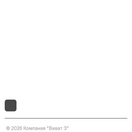
Информация
Помощь
8(800)101-58-00
vivat37@mail.ru
г.Иваново,15-й проезд,
д.4 литер "д"
© 2026 Компания "Виват 3"