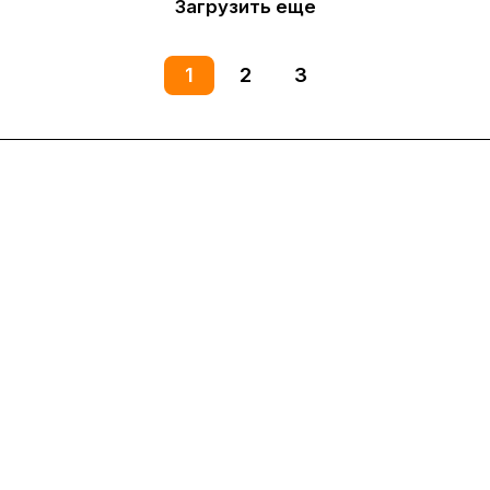
Загрузить еще
1
2
3
Интернет-магазин
Компания
Информация
Помощь
8(800)101-58-00
vivat37@mail.ru