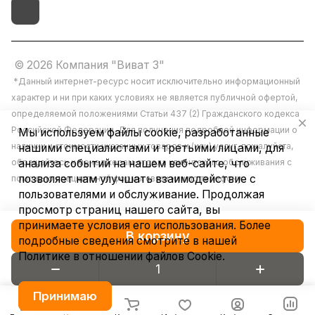
© 2026 Компания "Виват 3"
*Данный интернет-ресурс носит исключительно информационный
характер и ни при каких условиях не является публичной офертой,
определяемой положениями Статьи 437 (2) Гражданского кодекса
Российской Федерации. Для получения подробной информации о
Мы используем файлы cookie, разработанные
наличии и стоимости указанных товаров и (или) услуг, пожалуйста,
нашими специалистами и третьими лицами, для
обращайтесь к менеджерам отдела клиентского обслуживания с
анализа событий на нашем веб-сайте, что
позволяет нам улучшать взаимодействие с
помощью специальной формы связи или по телефону.
пользователями и обслуживание. Продолжая
просмотр страниц нашего сайта, вы
принимаете условия его использования. Более
В корзину
подробные сведения смотрите в нашей
Политике в отношении файлов Cookie
.
Конфиденциальность
Принимаю