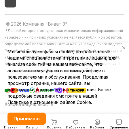
© 2026 Компания "Виват 3"
*Данный интернет-ресурс носит исключительно информационный
характер и ни при каких условиях не является публичной офертой,
определяемой положениями Статьи 437 (2) Гражданского кодекса
Российской Федерации. Для получения подробной информации о
Мы используем файлы cookie, разработанные
наличии и стоимости указанных товаров и (или) услуг, пожалуйста,
нашими специалистами и третьими лицами, для
анализа событий на нашем веб-сайте, что
обращайтесь к менеджерам отдела клиентского обслуживания с
позволяет нам улучшать взаимодействие с
помощью специальной формы связи или по телефону.
пользователями и обслуживание. Продолжая
просмотр страниц нашего сайта, вы
принимаете условия его использования. Более
подробные сведения смотрите в нашей
Политике в отношении файлов Cookie
.
Конфиденциальность
Принимаю
Главная
Каталог
Корзина
Избранные
Кабинет
Сравнение