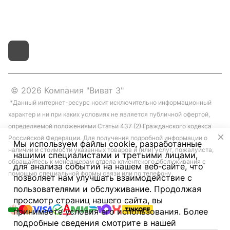
д.4 литер "д"
© 2026 Компания "Виват 3"
*Данный интернет-ресурс носит исключительно информационный
характер и ни при каких условиях не является публичной офертой,
определяемой положениями Статьи 437 (2) Гражданского кодекса
Российской Федерации. Для получения подробной информации о
Мы используем файлы cookie, разработанные
наличии и стоимости указанных товаров и (или) услуг, пожалуйста,
нашими специалистами и третьими лицами,
обращайтесь к менеджерам отдела клиентского обслуживания с
для анализа событий на нашем веб-сайте, что
помощью специальной формы связи или по телефону.
позволяет нам улучшать взаимодействие с
пользователями и обслуживание. Продолжая
просмотр страниц нашего сайта, вы
принимаете условия его использования. Более
подробные сведения смотрите в нашей