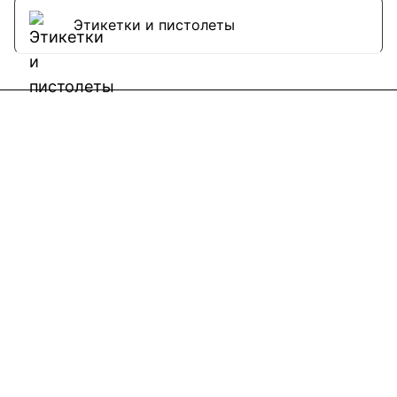
Этикетки и пистолеты
Интернет-магазин
Компания
Информация
Помощь
Контакты
8(800)101-58-00
vivat37@mail.ru
г.Иваново,15-й проезд,