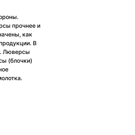
ороны.
рсы прочнее и
начены, как
продукции. В
т. Люверсы
сы (блочки)
ное
молотка.