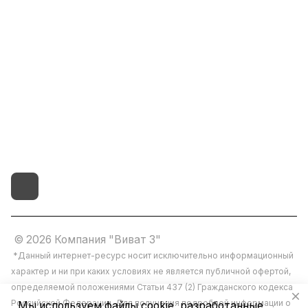
8(800)101-58-00
vivat37@mail.ru
г.Иваново,15-й проезд,
д.4 литер "д"
© 2026 Компания "Виват 3"
*Данный интернет-ресурс носит исключительно информационный
характер и ни при каких условиях не является публичной офертой,
определяемой положениями Статьи 437 (2) Гражданского кодекса
Российской Федерации. Для получения подробной информации о
Мы используем файлы cookie, разработанные