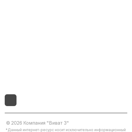
Информация
Помощь
8(800)101-58-00
vivat37@mail.ru
г.Иваново,15-й проезд,
д.4 литер "д"
© 2026 Компания "Виват 3"
*Данный интернет-ресурс носит исключительно информационный