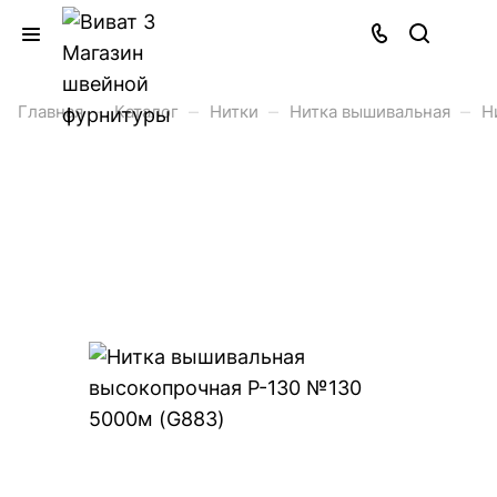
–
–
–
–
Главная
Каталог
Нитки
Нитка вышивальная
Н