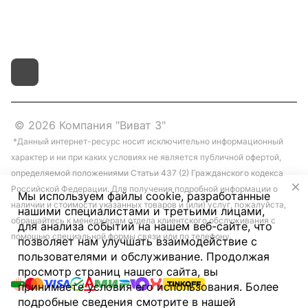
д.4 литер "д"
© 2026 Компания "Виват 3"
*Данный интернет-ресурс носит исключительно информационный
характер и ни при каких условиях не является публичной офертой,
определяемой положениями Статьи 437 (2) Гражданского кодекса
Российской Федерации. Для получения подробной информации о
Мы используем файлы cookie, разработанные
наличии и стоимости указанных товаров и (или) услуг, пожалуйста,
нашими специалистами и третьими лицами,
обращайтесь к менеджерам отдела клиентского обслуживания с
для анализа событий на нашем веб-сайте, что
помощью специальной формы связи или по телефону.
позволяет нам улучшать взаимодействие с
пользователями и обслуживание. Продолжая
просмотр страниц нашего сайта, вы
принимаете условия его использования. Более
подробные сведения смотрите в нашей