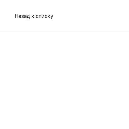
Назад к списку
Интернет-магазин
Компания
Информация
Помощь
Контакты
8(800)101-58-00
vivat37@mail.ru
г.Иваново,15-й проезд,