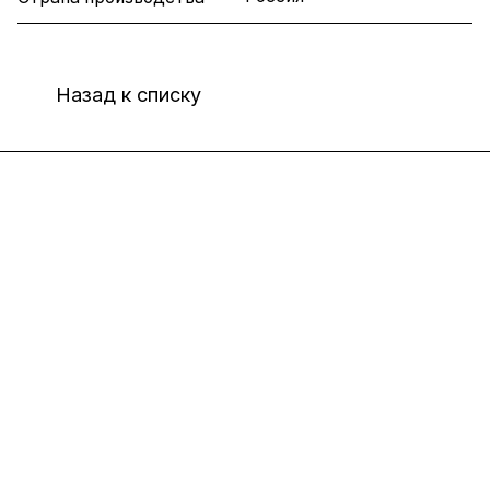
Назад к списку
Интернет-магазин
Компания
Информация
Помощь
8(800)101-58-00
vivat37@mail.ru