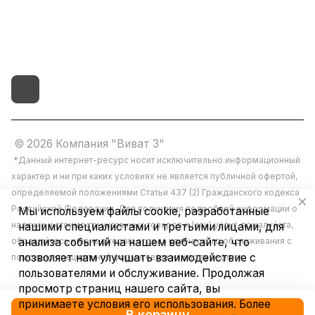
г.Иваново,15-й проезд,
д.4 литер "д"
© 2026 Компания "Виват 3"
*Данный интернет-ресурс носит исключительно информационный
характер и ни при каких условиях не является публичной офертой,
определяемой положениями Статьи 437 (2) Гражданского кодекса
Российской Федерации. Для получения подробной информации о
Мы используем файлы cookie, разработанные
наличии и стоимости указанных товаров и (или) услуг, пожалуйста,
нашими специалистами и третьими лицами, для
обращайтесь к менеджерам отдела клиентского обслуживания с
анализа событий на нашем веб-сайте, что
позволяет нам улучшать взаимодействие с
помощью специальной формы связи или по телефону.
пользователями и обслуживание. Продолжая
просмотр страниц нашего сайта, вы
принимаете условия его использования. Более
В корзину