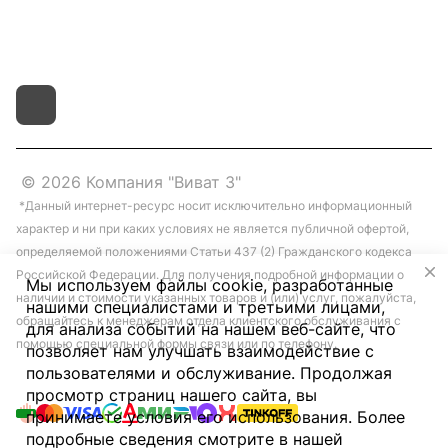
д.4 литер "д"
© 2026 Компания "Виват 3"
*Данный интернет-ресурс носит исключительно информационный
характер и ни при каких условиях не является публичной офертой,
определяемой положениями Статьи 437 (2) Гражданского кодекса
Российской Федерации. Для получения подробной информации о
Мы используем файлы cookie, разработанные
наличии и стоимости указанных товаров и (или) услуг, пожалуйста,
нашими специалистами и третьими лицами,
обращайтесь к менеджерам отдела клиентского обслуживания с
для анализа событий на нашем веб-сайте, что
помощью специальной формы связи или по телефону.
позволяет нам улучшать взаимодействие с
пользователями и обслуживание. Продолжая
просмотр страниц нашего сайта, вы
принимаете условия его использования. Более
подробные сведения смотрите в нашей