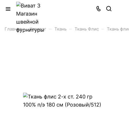
–
–
–
–
Главная
Каталог
Ткань
Ткань Флис
Ткань флис