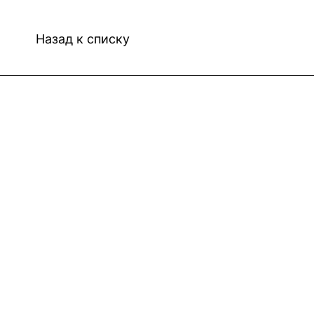
Назад к списку
Интернет-магазин
Компания
Информация
Помощь
Контакты
8(800)101-58-00
vivat37@mail.ru
г.Иваново,15-й проезд,