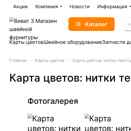
Акции
Компания
Новости
Информация
Каталог
Карты цветов
Швейное оборудование
Запчасти д
–
–
Главная
Карты цветов
Карта цветов: нитки текст
Карта цветов: нитки т
Фотогалерея