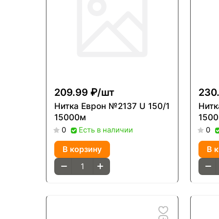
209.99 ₽/
шт
230.
Нитка Еврон №2137 U 150/1
Нитка Е
15000м
150
Есть в наличии
0
0
В корзину
В 