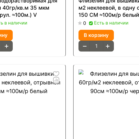
водорастворимая для
Флизелин для вышивки
 40гр/кв.м 35 мкм
м2 неклеевой, в одну 
рул. ≈100м.) V
150 СМ ≈100м/р белый
ть в наличии
Есть в наличии
0
ину
В корзину