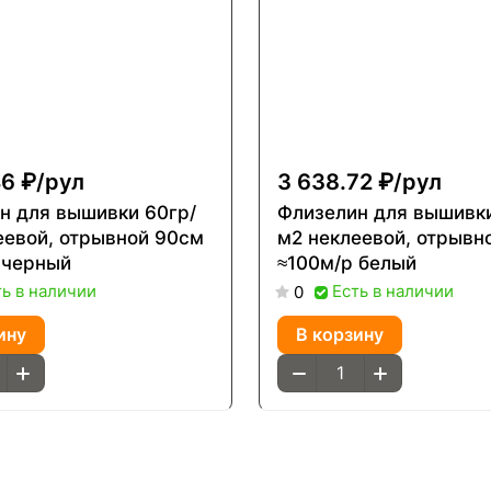
6 ₽/
рул
3 638.72 ₽/
рул
н для вышивки 60гр/
Флизелин для вышивки
еевой, отрывной 90см
м2 неклеевой, отрывн
 черный
≈100м/р белый
ть в наличии
Есть в наличии
0
ину
В корзину