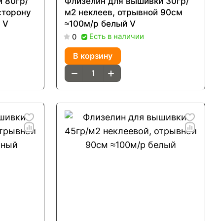
 80гр/
Флизелин для вышивки 30гр/
сторону
м2 неклеев, отрывной 90см
 V
≈100м/р белый V
Есть в наличии
0
В корзину