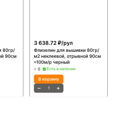
3 638.72 ₽/
рул
 80гр/
Флизелин для вышивки 80гр/
ой 90см
м2 неклеевой, отрывной 90см
≈100м/р черный
Есть в наличии
0
В корзину