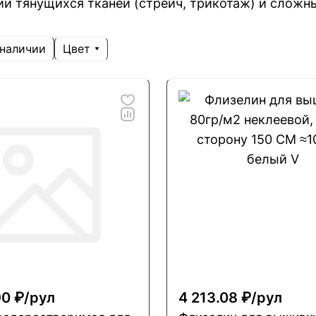
ии тянущихся тканей (стрейч, трикотаж) и сложн
Цвет
 наличии
90 ₽/
рул
4 213.08 ₽/
рул