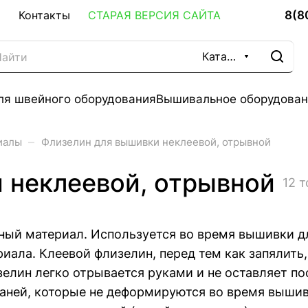
8(8
Контакты
СТАРАЯ ВЕРСИЯ САЙТА
Каталог
ля швейного оборудования
Вышивальное оборудован
–
иалы
Флизелин для вышивки неклеевой, отрывной
 неклеевой, отрывной
12 
ный материал. Используется во время вышивки д
иала. Клеевой флизелин, перед тем как запялить
лин легко отрывается руками и не оставляет пос
аней, которые не деформируются во время вышивк