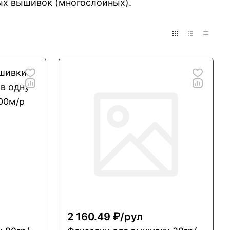
ых вышивок (многослойных).
2 160.49 ₽/
рул