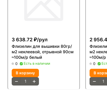
3 638.72 ₽/
рул
2 956.4
Флизелин для вышивки 80гр/
Флизели
м2 неклеевой, отрывной 90см
м2 некл
≈100м/р белый
≈100м/р
Есть в наличии
Ес
0
0
В корзину
В корз