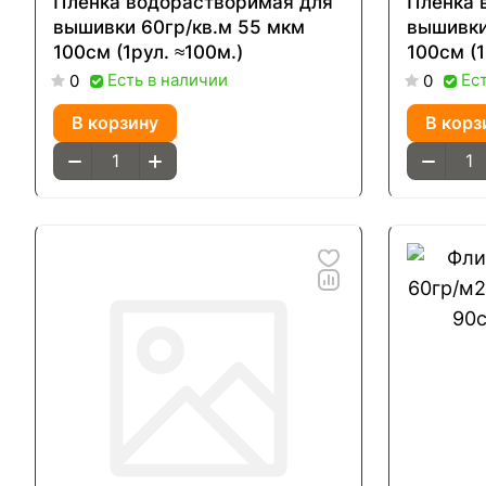
Плёнка водорастворимая для
Пленка 
вышивки 60гр/кв.м 55 мкм
вышивки
100см (1рул. ≈100м.)
100см (1
Есть в наличии
Ес
0
0
В корзину
В корз