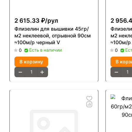
2 615.33 ₽/
рул
2 956.4
Флизелин для вышивки 45гр/
Флизели
м2 неклеевой, отрывной 90см
м2 некл
≈100м/р черный V
≈100м/р
Есть в наличии
Ес
0
0
В корзину
В корз