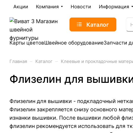
Акции
Компания
Новости
Информация
Каталог
Карты цветов
Швейное оборудование
Запчасти д
–
–
Главная
Каталог
Клеевые и прокладочные матер
Флизелин для вышивки
Флизелин для вышивки - подкладочный нетка
Флизелин закрепляется снизу основного матер
изнанки вышивки. После вышивки любой флизе
флизелин рекомендуется использовать для тк