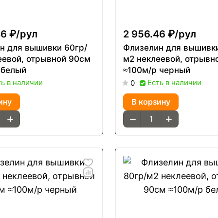
6 ₽/
рул
2 956.46 ₽/
рул
н для вышивки 60гр/
Флизелин для вышивки
еевой, отрывной 90см
м2 неклеевой, отрывн
 белый
≈100м/р черный
ть в наличии
Есть в наличии
0
ину
В корзину