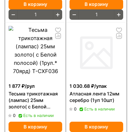
В корзину
В корзину
1 877 ₽/
рул
1 030.68 ₽/
упак
Тесьма трикотажная
Атласная лента 12мм
(лампас) 25мм
серебро (1уп 10шт)
золото( с Белой
0
Есть в наличии
полосой) (1рул.*
0
Есть в наличии
70ярд) Т-CXF036
В корзину
В корзину