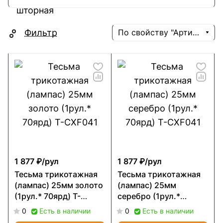
Фильтр
По свойству "Артикул" (убывание)
1 877 ₽/
рул
1 877 ₽/
рул
Тесьма трикотажная
Тесьма трикотажная
(лампас) 25мм золото
(лампас) 25мм
(1рул.* 70ярд) Т-
серебро (1рул.*
CXF041
70ярд) Т-CXF041
0
Есть в наличии
0
Есть в наличии