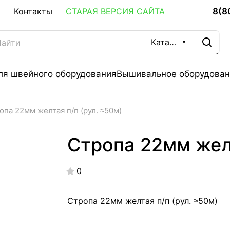
8(8
Контакты
СТАРАЯ ВЕРСИЯ САЙТА
Каталог
ля швейного оборудования
Вышивальное оборудован
опа 22мм желтая п/п (рул. ≈50м)
Стропа 22мм желт
0
Стропа 22мм желтая п/п (рул. ≈50м)