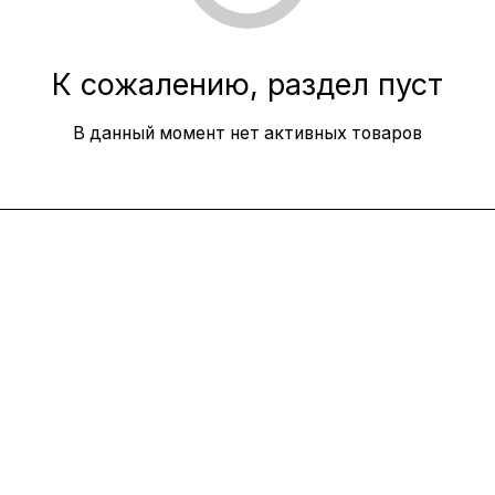
К сожалению, раздел пуст
В данный момент нет активных товаров
Интернет-магазин
Компания
Информация
Помощь
8(800)101-58-00
vivat37@mail.ru