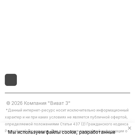
8(800)101-58-00
vivat37@mail.ru
г.Иваново,15-й проезд,
д.4 литер "д"
© 2026 Компания "Виват 3"
*Данный интернет-ресурс носит исключительно информационный
характер и ни при каких условиях не является публичной офертой,
определяемой положениями Статьи 437 (2) Гражданского кодекса
Российской Федерации. Для получения подробной информации о
Мы используем файлы cookie, разработанные