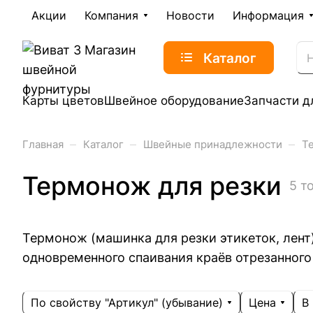
Акции
Компания
Новости
Информация
Каталог
Карты цветов
Швейное оборудование
Запчасти д
–
–
–
Главная
Каталог
Швейные принадлежности
Т
Термонож для резки
5 т
Термонож (машинка для резки этикеток, лент)
одновременного спаивания краёв отрезанного
По свойству "Артикул" (убывание)
Цена
В