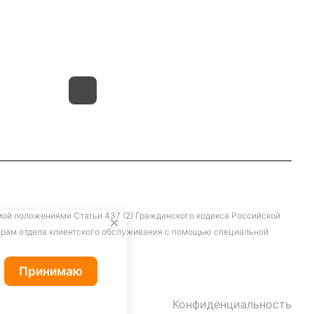
г.Иваново,15-й проезд,
д.4 литер "д"
мой положениями Статьи 437 (2) Гражданского кодекса Российской
жерам отдела клиентского обслуживания с помощью специальной
Принимаю
Конфиденциальность