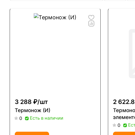
3 288 ₽/
шт
2 622.8
Термонож (И)
Термон
элемент
Есть в наличии
0
Ес
0