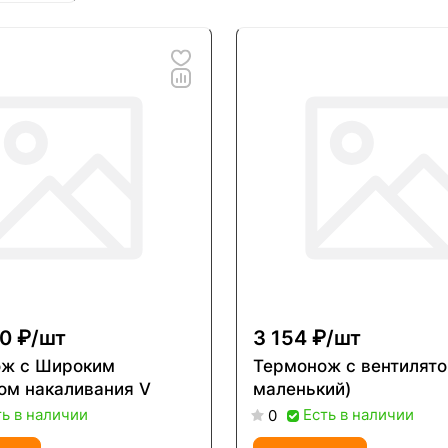
0 ₽/
шт
3 154 ₽/
шт
ож c Широким
Термонож с вентилято
ом накаливания V
маленький)
ть в наличии
Есть в наличии
0