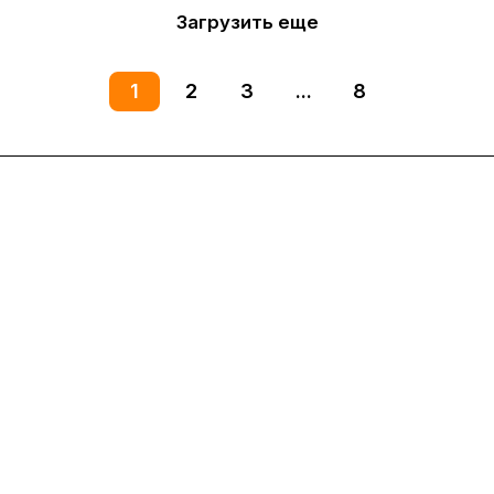
Загрузить еще
1
2
3
...
8
Интернет-магазин
Компания
Информация
Помощь
8(800)101-58-00
vivat37@mail.ru