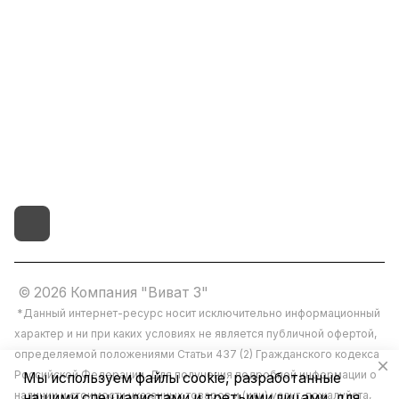
8(800)101-58-00
vivat37@mail.ru
г.Иваново,15-й проезд,
д.4 литер "д"
© 2026 Компания "Виват 3"
*Данный интернет-ресурс носит исключительно информационный
характер и ни при каких условиях не является публичной офертой,
определяемой положениями Статьи 437 (2) Гражданского кодекса
Российской Федерации. Для получения подробной информации о
Мы используем файлы cookie, разработанные
наличии и стоимости указанных товаров и (или) услуг, пожалуйста,
нашими специалистами и третьими лицами, для