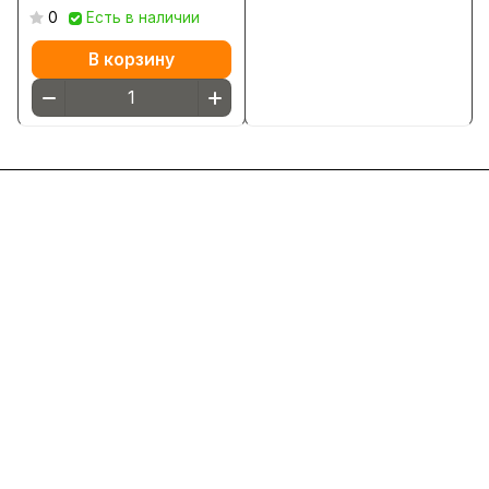
0
Есть в наличии
В корзину
Интернет-магазин
Компания
Информация
Помощь
8(800)101-58-00
vivat37@mail.ru