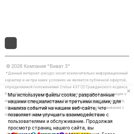
г.Иваново,15-й проезд,
д.4 литер "д"
© 2026 Компания "Виват 3"
*Данный интернет-ресурс носит исключительно информационный
характер и ни при каких условиях не является публичной офертой,
определяемой положениями Статьи 437 (2) Гражданского кодекса
Российской Федерации. Для получения подробной информации о
Мы используем файлы cookie, разработанные
наличии и стоимости указанных товаров и (или) услуг, пожалуйста,
нашими специалистами и третьими лицами, для
обращайтесь к менеджерам отдела клиентского обслуживания с
анализа событий на нашем веб-сайте, что
позволяет нам улучшать взаимодействие с
помощью специальной формы связи или по телефону.
пользователями и обслуживание. Продолжая
просмотр страниц нашего сайта, вы