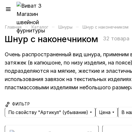
–
–
–
Главная
Каталог
Шнуры
Шнур с наконечником
Шнур с наконечником
32 товара
Очень распространенный вид шнура, применим в
затяжек (в капюшоне, по низу изделия, на пояс
подразделяются на мягкие, жесткие и эластич
использования завязок на текстильных изделия
пластмассовыми изделиями небольшого размера
ФИЛЬТР
По свойству "Артикул" (убывание)
Цена
В на