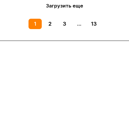
Загрузить еще
1
2
3
...
13
Интернет-магазин
Компания
Информация
Помощь
8(800)101-58-00
vivat37@mail.ru