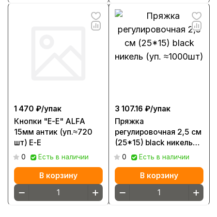
1 470 ₽/
упак
3 107.16 ₽/
упак
Кнопки "Е-Е" ALFA
Пряжка
15мм антик (уп.≈720
регулировочная 2,5 см
шт) Е-Е
(25*15) black никель
(уп. ≈1000шт)
0
Есть в наличии
0
Есть в наличии
В корзину
В корзину