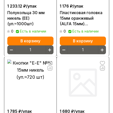
1 233.12 ₽/
упак
1 176 ₽/
упак
Полукольца 30 мм
Пластиковая головка
никель (ЕЕ)
15мм оранжевый
(уп.≈1000шт)
(ALFA 15мм)
(уп.≈720шт.)
0
Есть в наличии
0
Есть в наличии
В корзину
В корзину
1 785 ₽/
упак
1 680 ₽/
упак