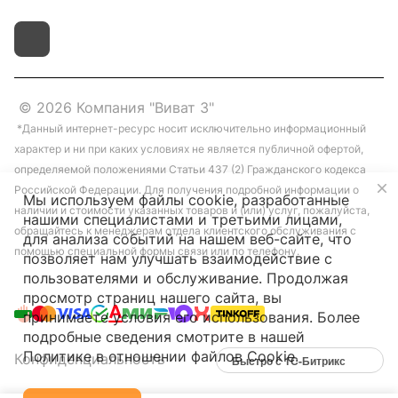
© 2026 Компания "Виват 3"
*Данный интернет-ресурс носит исключительно информационный
характер и ни при каких условиях не является публичной офертой,
определяемой положениями Статьи 437 (2) Гражданского кодекса
Российской Федерации. Для получения подробной информации о
Мы используем файлы cookie, разработанные
наличии и стоимости указанных товаров и (или) услуг, пожалуйста,
нашими специалистами и третьими лицами,
обращайтесь к менеджерам отдела клиентского обслуживания с
для анализа событий на нашем веб-сайте, что
помощью специальной формы связи или по телефону.
позволяет нам улучшать взаимодействие с
пользователями и обслуживание. Продолжая
просмотр страниц нашего сайта, вы
принимаете условия его использования. Более
подробные сведения смотрите в нашей
Политике в отношении файлов Cookie
.
Конфиденциальность
Быстро с 1С-Битрикс