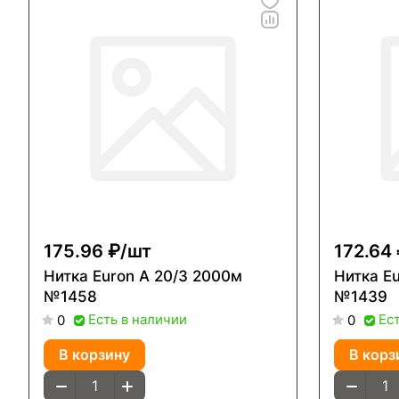
175.96 ₽/
шт
172.64 
Нитка Euron A 20/3 2000м
Нитка Euron A 20
№1458
№1439
Есть в наличии
Ес
0
0
В корзину
В корз