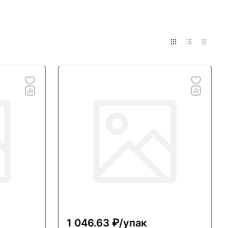
1 046.63 ₽/
упак