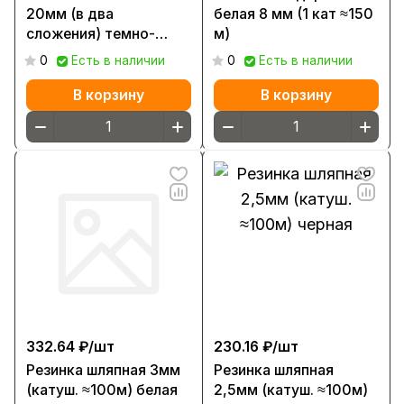
20мм (в два
белая 8 мм (1 кат ≈150
сложения) темно-
м)
синий (рул.≈50м) М
0
Есть в наличии
0
Есть в наличии
В корзину
В корзину
332.64 ₽/
шт
230.16 ₽/
шт
Резинка шляпная 3мм
Резинка шляпная
(катуш. ≈100м) белая
2,5мм (катуш. ≈100м)