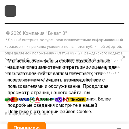
© 2026 Компания "Виват 3"
*Данный интернет-ресурс носит исключительно информационный
характер и ни при каких условиях не является публичной офертой,
определяемой положениями Статьи 437 (2) Гражданского кодекса
Российской Федерации. Для получения подробной информации о
Мы используем файлы cookie, разработанные
наличии и стоимости указанных товаров и (или) услуг, пожалуйста,
нашими специалистами и третьими лицами, для
обращайтесь к менеджерам отдела клиентского обслуживания с
анализа событий на нашем веб-сайте, что
позволяет нам улучшать взаимодействие с
помощью специальной формы связи или по телефону.
пользователями и обслуживание. Продолжая
просмотр страниц нашего сайта, вы
принимаете условия его использования. Более
подробные сведения смотрите в нашей
Политике в отношении файлов Cookie
.
Конфиденциальность
Принимаю