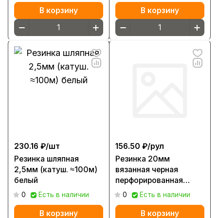
В корзину
В корзину
230.16 ₽/
шт
156.50 ₽/
рул
Резинка шляпная
Резинка 20мм
2,5мм (катуш. ≈100м)
вязанная черная
белый
перфорированная
(рул.- ≈25 МЕТРОВ) Б
0
Есть в наличии
0
Есть в наличии
В корзину
В корзину