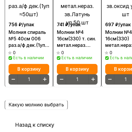
756 ₽/
упак
741 ₽/
упак
697 ₽/
упак
Молния спираль
Молнии №4
Молнии №4
№5 40см 006
16см(330) т. син.
16см(330)
раз.а/ф дек.(1уп
метал.нераз.
метал.нера
≈50шт)
зв.Латунь уп.50
зв.оксид у
0
0
0
Есть в наличии
шт
Есть в наличии
шт
Есть в нал
В корзину
В корзину
В корзи
Какую молнию выбрать
Назад к списку