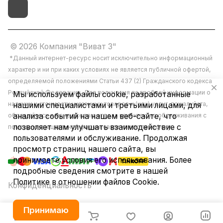
© 2026 Компания "Виват 3"
*Данный интернет-ресурс носит исключительно информационный
характер и ни при каких условиях не является публичной офертой,
определяемой положениями Статьи 437 (2) Гражданского кодекса
Российской Федерации. Для получения подробной информации о
Мы используем файлы cookie, разработанные
наличии и стоимости указанных товаров и (или) услуг, пожалуйста,
нашими специалистами и третьими лицами, для
обращайтесь к менеджерам отдела клиентского обслуживания с
анализа событий на нашем веб-сайте, что
позволяет нам улучшать взаимодействие с
помощью специальной формы связи или по телефону.
пользователями и обслуживание. Продолжая
просмотр страниц нашего сайта, вы
принимаете условия его использования. Более
подробные сведения смотрите в нашей
Политике в отношении файлов Cookie
.
Конфиденциальность
Принимаю