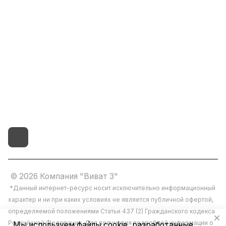
8(800)101-58-00
vivat37@mail.ru
г.Иваново,15-й проезд,
д.4 литер "д"
© 2026 Компания "Виват 3"
*Данный интернет-ресурс носит исключительно информационный
характер и ни при каких условиях не является публичной офертой,
определяемой положениями Статьи 437 (2) Гражданского кодекса
Российской Федерации. Для получения подробной информации о
Мы используем файлы cookie, разработанные