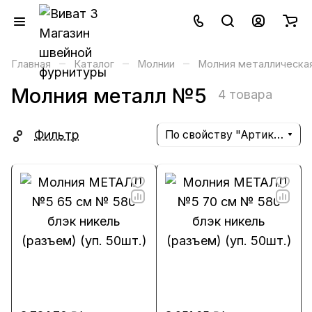
–
–
–
Главная
Каталог
Молнии
Молния металлическа
Молния металл №5
4 товара
Фильтр
По свойству "Артикул" (убывание)