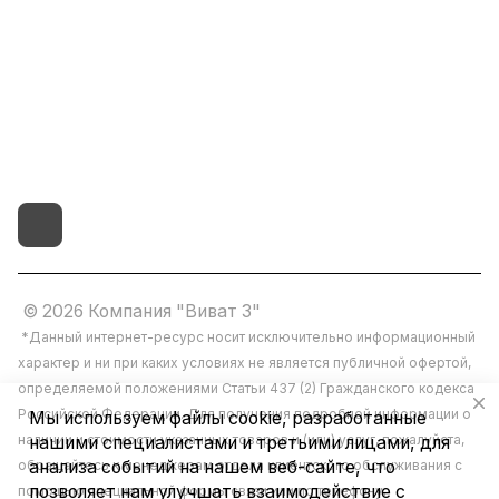
vivat37@mail.ru
г.Иваново,15-й проезд,
д.4 литер "д"
© 2026 Компания "Виват 3"
*Данный интернет-ресурс носит исключительно информационный
характер и ни при каких условиях не является публичной офертой,
определяемой положениями Статьи 437 (2) Гражданского кодекса
Российской Федерации. Для получения подробной информации о
Мы используем файлы cookie, разработанные
наличии и стоимости указанных товаров и (или) услуг, пожалуйста,
нашими специалистами и третьими лицами, для
обращайтесь к менеджерам отдела клиентского обслуживания с
анализа событий на нашем веб-сайте, что
позволяет нам улучшать взаимодействие с
помощью специальной формы связи или по телефону.