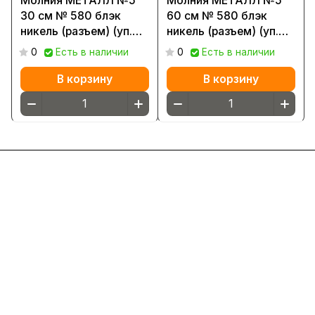
Молния МЕТАЛЛ №5
Молния МЕТАЛЛ №5
30 см № 580 блэк
60 см № 580 блэк
никель (разъем) (уп.
никель (разъем) (уп.
50шт.)
50шт.)
0
Есть в наличии
0
Есть в наличии
В корзину
В корзину
Интернет-магазин
Компания
Информация
Помощь
8(800)101-58-00